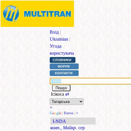
Вхід
|
Ukrainian
|
Угода
користувача
СЛОВНИКИ
ФОРУМ
КОНТАКТИ
Ісікоса
⇄
+
G
o
o
g
l
e
|
Forvo
|
+
I-NDA
комп., Майкр.
сер