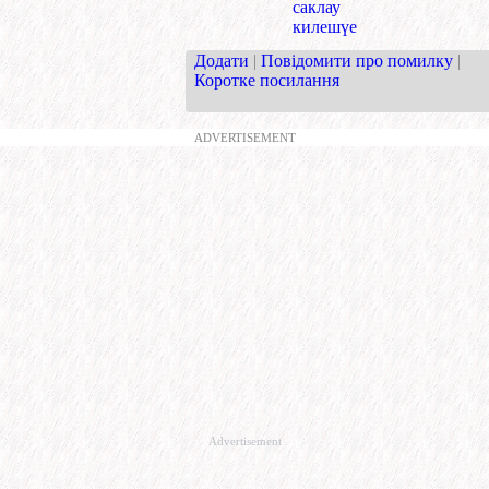
саклау
килешүе
Додати
|
Повідомити про помилку
|
Коротке посилання
ADVERTISEMENT
Advertisement