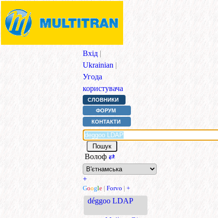
Вхід
|
Ukrainian
|
Угода
користувача
СЛОВНИКИ
ФОРУМ
КОНТАКТИ
Волоф
⇄
+
G
o
o
g
l
e
|
Forvo
|
+
déggoo LDAP