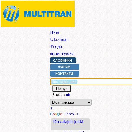
Вхід
|
Ukrainian
|
Угода
користувача
СЛОВНИКИ
ФОРУМ
КОНТАКТИ
Волоф
⇄
+
G
o
o
g
l
e
|
Forvo
|
+
Dox-dajeb jukki