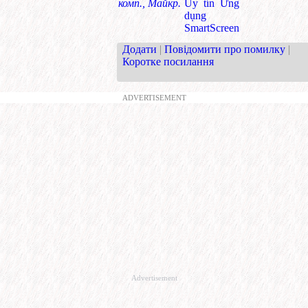
комп., Майкр.
Uy tín Ứng
dụng
SmartScreen
Додати
|
Повідомити про помилку
|
Коротке посилання
ADVERTISEMENT
Advertisement