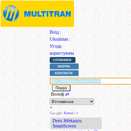
Вхід
|
Ukrainian
|
Угода
користувача
СЛОВНИКИ
ФОРУМ
КОНТАКТИ
Волоф
⇄
+
G
o
o
g
l
e
|
Forvo
|
+
Deru Jëfekaayu
SmartScreen