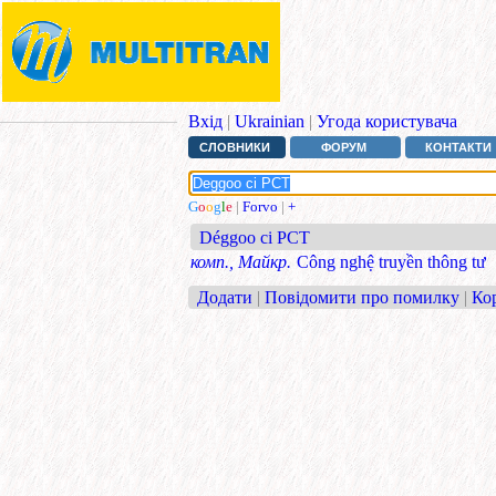
Вхід
|
Ukrainian
|
Угода користувача
СЛОВНИКИ
ФОРУМ
КОНТАКТИ
G
o
o
g
l
e
|
Forvo
|
+
Déggoo ci PCT
комп., Майкр.
Công nghệ truyền thông tư
Додати
|
Повідомити про помилку
|
Ко