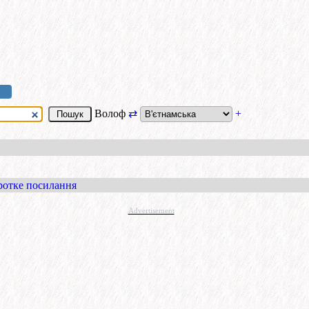
Волоф
⇄
+
ротке посилання
Advertisement