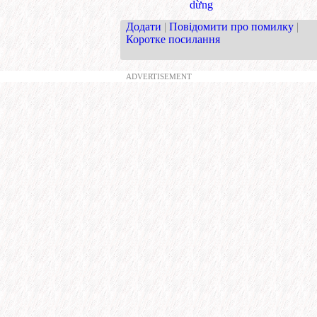
dừng
Додати
|
Повідомити про помилку
|
Коротке посилання
ADVERTISEMENT