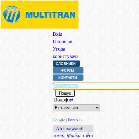
Вхід
|
Ukrainian
|
Угода
користувача
СЛОВНИКИ
ФОРУМ
КОНТАКТИ
Волоф
⇄
+
G
o
o
g
l
e
|
Forvo
|
+
Ab taxawandi
комп., Майкр.
điểm