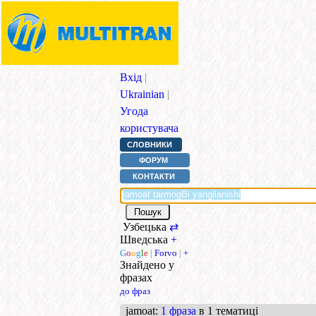
Вхід
|
Ukrainian
|
Угода
користувача
СЛОВНИКИ
ФОРУМ
КОНТАКТИ
Узбецька
⇄
Шведська
+
G
o
o
g
l
e
|
Forvo
|
+
Знайдено у
фразах
до фраз
jamoat
:
1 фраза
в 1 тематиці