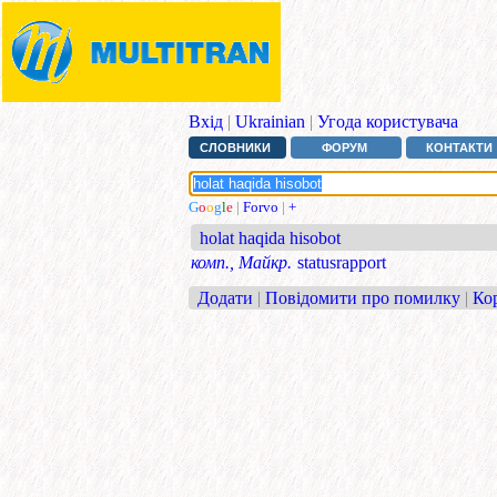
Вхід
|
Ukrainian
|
Угода користувача
СЛОВНИКИ
ФОРУМ
КОНТАКТИ
G
o
o
g
l
e
|
Forvo
|
+
holat haqida hisobot
комп., Майкр.
statusrapport
Додати
|
Повідомити про помилку
|
Ко