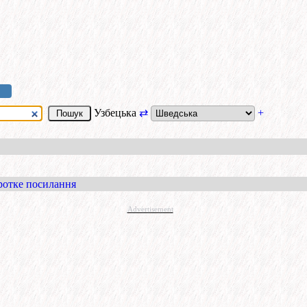
Узбецька
⇄
+
ротке посилання
Advertisement