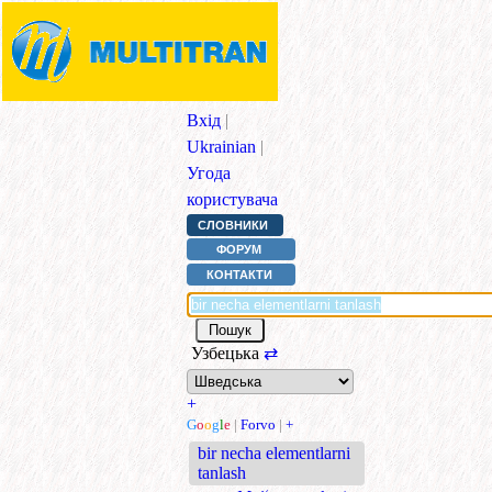
Вхід
|
Ukrainian
|
Угода
користувача
СЛОВНИКИ
ФОРУМ
КОНТАКТИ
Узбецька
⇄
+
G
o
o
g
l
e
|
Forvo
|
+
bir necha elementlarni
tanlash