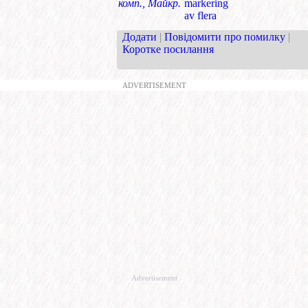
комп., Майкр.
markering
av flera
Додати
|
Повідомити про помилку
|
Коротке посилання
ADVERTISEMENT
Advertisement