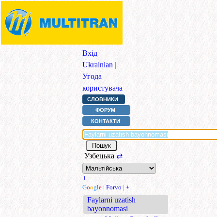
Вхід
|
Ukrainian
|
Угода
користувача
СЛОВНИКИ
ФОРУМ
КОНТАКТИ
Узбецька
⇄
+
G
o
o
g
l
e
|
Forvo
|
+
Faylarni uzatish
bayonnomasi