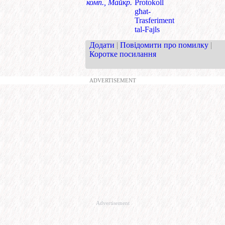
комп., Майкр.
Protokoll
għat-
Trasferiment
tal-Fajls
Додати
|
Повідомити про помилку
|
Коротке посилання
ADVERTISEMENT
Advertisement