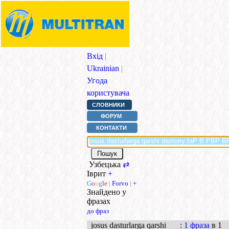
Вхід
|
Ukrainian
|
Угода
користувача
СЛОВНИКИ
ФОРУМ
КОНТАКТИ
Узбецька
⇄
Іврит
+
G
o
o
g
l
e
|
Forvo
|
+
Знайдено у
фразах
до фраз
josus dasturlarga qarshi
:
1 фраза
в 1