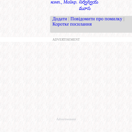
комп., Майкр.
సర్వన్వయ
మూస
Додати
|
Повідомити про помилку
|
Коротке посилання
ADVERTISEMENT
Advertisement