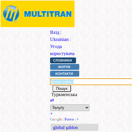
Вхід
|
Ukrainian
|
Угода
користувача
СЛОВНИКИ
ФОРУМ
КОНТАКТИ
Туркменська
⇄
+
G
o
o
g
l
e
|
Forvo
|
+
global şablon