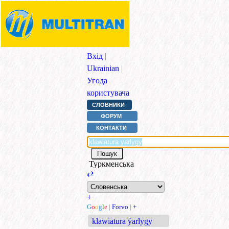
Вхід
|
Ukrainian
|
Угода
користувача
СЛОВНИКИ
ФОРУМ
КОНТАКТИ
Туркменська
⇄
+
G
o
o
g
l
e
|
Forvo
|
+
klawiatura ýarlygy