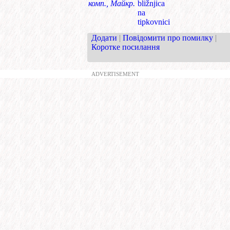
комп., Майкр.
bližnjica
na
tipkovnici
Додати
|
Повідомити про помилку
|
Коротке посилання
ADVERTISEMENT