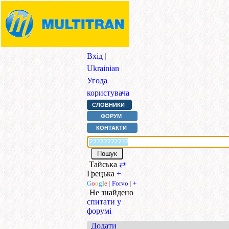
Вхід
|
Ukrainian
|
Угода
користувача
СЛОВНИКИ
ФОРУМ
КОНТАКТИ
Тайська
⇄
Грецька
+
G
o
o
g
l
e
|
Forvo
|
+
Не знайдено
спитати у
форумі
Додати