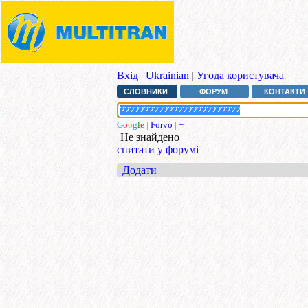
Вхід
|
Ukrainian
|
Угода користувача
СЛОВНИКИ
ФОРУМ
КОНТАКТИ
G
o
o
g
l
e
|
Forvo
|
+
Не знайдено
спитати у форумі
Додати