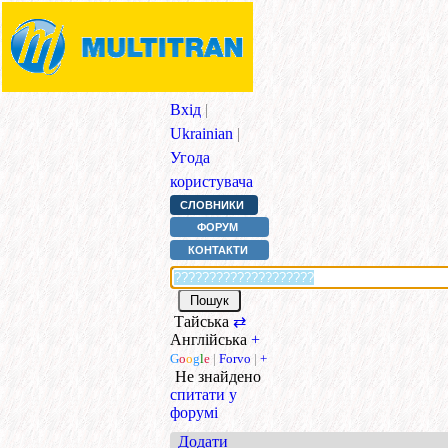
Вхід
|
Ukrainian
|
Угода
користувача
СЛОВНИКИ
ФОРУМ
КОНТАКТИ
Тайська
⇄
Англійська
+
G
o
o
g
l
e
|
Forvo
|
+
Не знайдено
спитати у
форумі
Додати