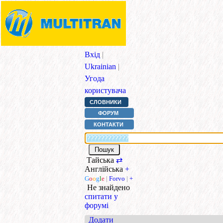
Вхід
|
Ukrainian
|
Угода
користувача
СЛОВНИКИ
ФОРУМ
КОНТАКТИ
Тайська
⇄
Англійська
+
G
o
o
g
l
e
|
Forvo
|
+
Не знайдено
спитати у
форумі
Додати