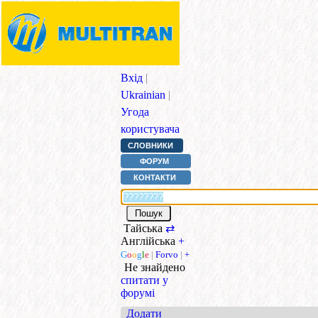
Вхід
|
Ukrainian
|
Угода
користувача
СЛОВНИКИ
ФОРУМ
КОНТАКТИ
Тайська
⇄
Англійська
+
G
o
o
g
l
e
|
Forvo
|
+
Не знайдено
спитати у
форумі
Додати