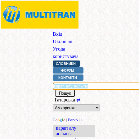
Вхід
|
Ukrainian
|
Угода
користувача
СЛОВНИКИ
ФОРУМ
КОНТАКТИ
Татарська
⇄
+
G
o
o
g
l
e
|
Forvo
|
+
карап алу
аслыгы