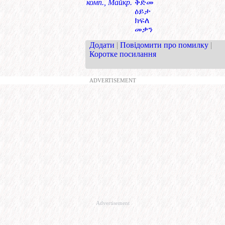
комп., Майкр.
ቅድመ
ዕይታ
ክፍለ
መቃን
Додати
|
Повідомити про помилку
|
Коротке посилання
ADVERTISEMENT
Advertisement