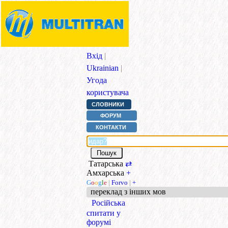
Вхід
|
Ukrainian
|
Угода
користувача
СЛОВНИКИ
ФОРУМ
КОНТАКТИ
Татарська
⇄
Амхарська
+
G
o
o
g
l
e
|
Forvo
|
+
переклад з інших мов
Російська
спитати у
форумі