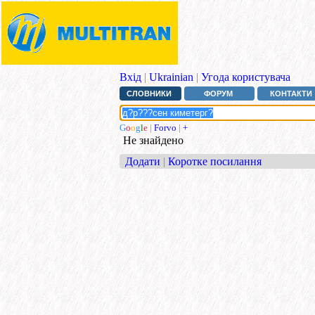
Вхід
|
Ukrainian
|
Угода користувача
СЛОВНИКИ
ФОРУМ
КОНТАКТИ
G
o
o
g
l
e
|
Forvo
|
+
Не знайдено
Додати
|
Коротке посилання