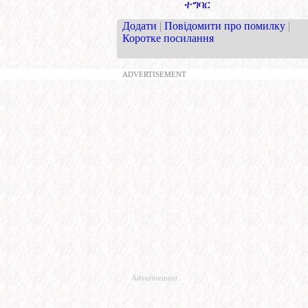
ተግባር
Додати
|
Повідомити про помилку
|
Коротке посилання
ADVERTISEMENT
Advertisement