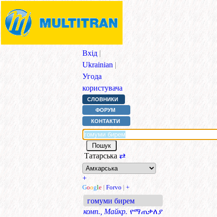
Вхід
|
Ukrainian
|
Угода
користувача
СЛОВНИКИ
ФОРУМ
КОНТАКТИ
Татарська
⇄
+
G
o
o
g
l
e
|
Forvo
|
+
гомуми бирем
комп., Майкр.
የማጠቃለያ