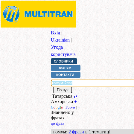
Вхід
|
Ukrainian
|
Угода
користувача
СЛОВНИКИ
ФОРУМ
КОНТАКТИ
Татарська
⇄
Амхарська
+
G
o
o
g
l
e
|
Forvo
|
+
Знайдено у
фразах
до фраз
гомум
:
2 фрази
в 1 тематиці