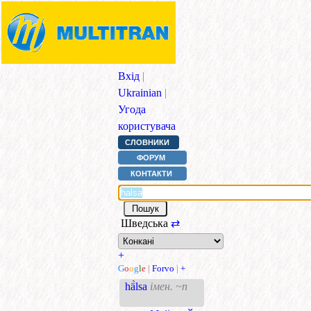
Вхід
|
Ukrainian
|
Угода
користувача
СЛОВНИКИ
ФОРУМ
КОНТАКТИ
Шведська
⇄
+
G
o
o
g
l
e
|
Forvo
|
+
hä̀lsa
імен. ~n