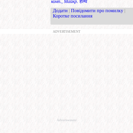
комп., Майкр.
हॅल्थ
Додати
|
Повідомити про помилку
|
Коротке посилання
ADVERTISEMENT
Advertisement