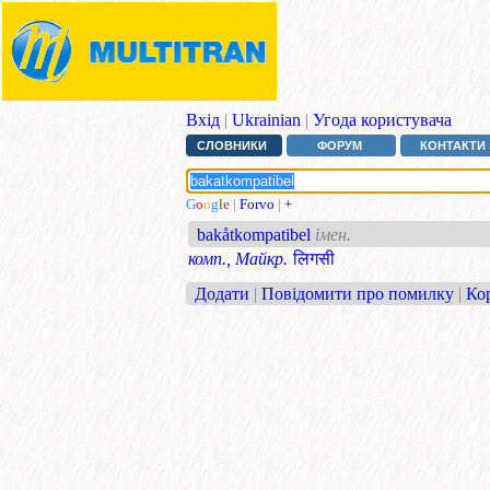
Вхід
|
Ukrainian
|
Угода користувача
СЛОВНИКИ
ФОРУМ
КОНТАКТИ
G
o
o
g
l
e
|
Forvo
|
+
bakåtkompatibel
імен.
комп., Майкр.
लिगसी
Додати
|
Повідомити про помилку
|
Ко