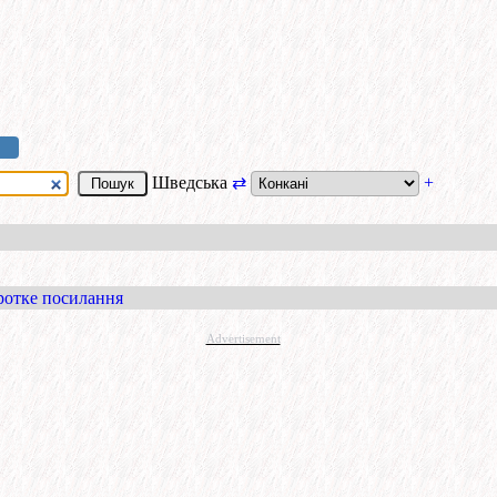
Шведська
⇄
+
ротке посилання
Advertisement