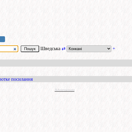
Шведська
⇄
+
ротке посилання
Advertisement