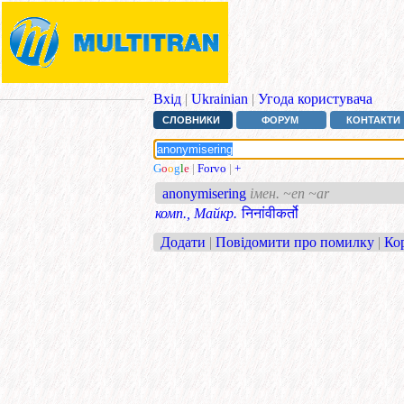
Вхід
|
Ukrainian
|
Угода користувача
СЛОВНИКИ
ФОРУМ
КОНТАКТИ
G
o
o
g
l
e
|
Forvo
|
+
anonymisering
імен. ~en ~ar
комп., Майкр.
निनांवीकर्तो
Додати
|
Повідомити про помилку
|
Ко