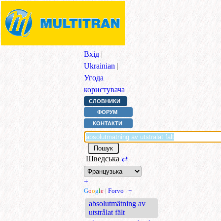
Вхід
|
Ukrainian
|
Угода
користувача
СЛОВНИКИ
ФОРУМ
КОНТАКТИ
Шведська
⇄
+
G
o
o
g
l
e
|
Forvo
|
+
absolutmätning av
utstrålat fält