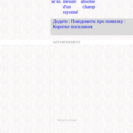
зв’яз.
mesure absolue
d'un champ
rayonné
Додати
|
Повідомити про помилку
|
Коротке посилання
ADVERTISEMENT
Advertisement