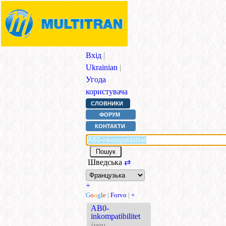
Вхід
|
Ukrainian
|
Угода
користувача
СЛОВНИКИ
ФОРУМ
КОНТАКТИ
Шведська
⇄
+
G
o
o
g
l
e
|
Forvo
|
+
AB0-
inkompatibilitet
імен.