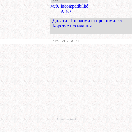
мед.
incompatibilité
ABO
Додати
|
Повідомити про помилку
|
Коротке посилання
ADVERTISEMENT
Advertisement