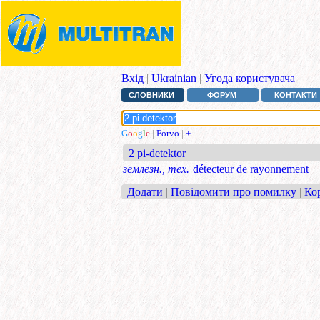
Вхід
|
Ukrainian
|
Угода користувача
СЛОВНИКИ
ФОРУМ
КОНТАКТИ
G
o
o
g
l
e
|
Forvo
|
+
2 pi-detektor
землезн., тех.
détecteur de rayonnement
Додати
|
Повідомити про помилку
|
Ко