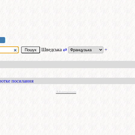
Шведська
⇄
+
ротке посилання
Advertisement