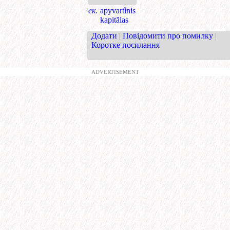
ек.
apyvartìnis
kapitãlas
Додати
|
Повідомити про помилку
|
Коротке посилання
ADVERTISEMENT