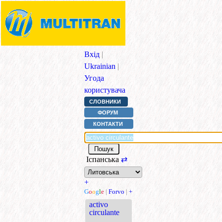
Вхід
|
Ukrainian
|
Угода
користувача
СЛОВНИКИ
ФОРУМ
КОНТАКТИ
Іспанська
⇄
+
G
o
o
g
l
e
|
Forvo
|
+
activo
circulante