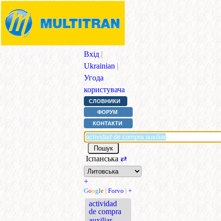
Вхід
|
Ukrainian
|
Угода
користувача
СЛОВНИКИ
ФОРУМ
КОНТАКТИ
Іспанська
⇄
+
G
o
o
g
l
e
|
Forvo
|
+
actividad
de compra
auxiliar