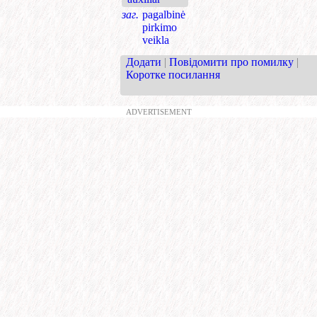
заг.
pagalbinė
pirkimo
veikla
Додати
|
Повідомити про помилку
|
Коротке посилання
ADVERTISEMENT