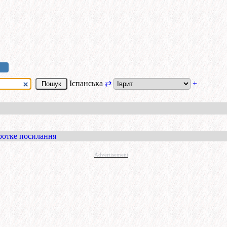
Іспанська
⇄
+
ротке посилання
Advertisement