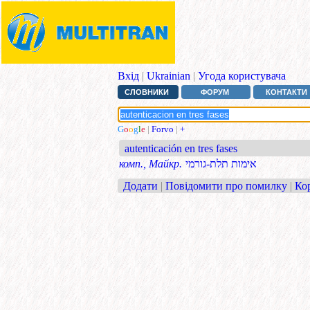
Вхід
|
Ukrainian
|
Угода користувача
СЛОВНИКИ
ФОРУМ
КОНТАКТИ
G
o
o
g
l
e
|
Forvo
|
+
autenticación en tres fases
комп., Майкр.
אימות תלת-גורמי
Додати
|
Повідомити про помилку
|
Ко