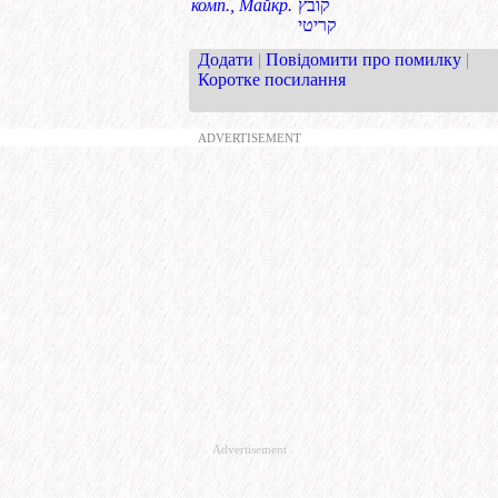
комп., Майкр.
קובץ
קריטי
Додати
|
Повідомити про помилку
|
Коротке посилання
ADVERTISEMENT
Advertisement