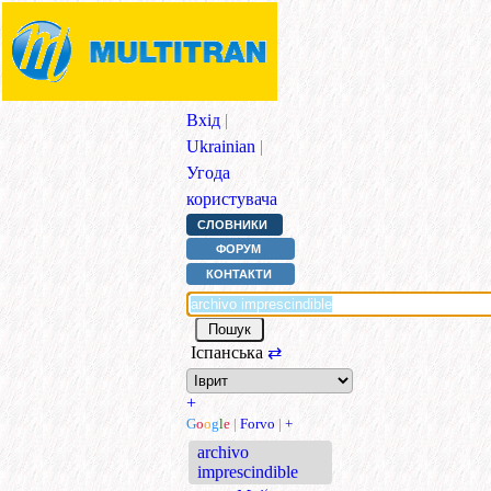
Вхід
|
Ukrainian
|
Угода
користувача
СЛОВНИКИ
ФОРУМ
КОНТАКТИ
Іспанська
⇄
+
G
o
o
g
l
e
|
Forvo
|
+
archivo
imprescindible