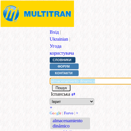
Вхід
|
Ukrainian
|
Угода
користувача
СЛОВНИКИ
ФОРУМ
КОНТАКТИ
Іспанська
⇄
+
G
o
o
g
l
e
|
Forvo
|
+
almacenamiento
dinámico