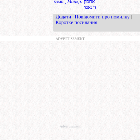
комп., Майкр.
אחסון
דינאמי
Додати
|
Повідомити про помилку
|
Коротке посилання
ADVERTISEMENT
Advertisement