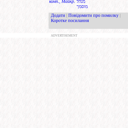
комп., Майкр.
מנהל
מוסמך
Додати
|
Повідомити про помилку
|
Коротке посилання
ADVERTISEMENT