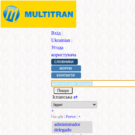
Вхід
|
Ukrainian
|
Угода
користувача
СЛОВНИКИ
ФОРУМ
КОНТАКТИ
Іспанська
⇄
+
G
o
o
g
l
e
|
Forvo
|
+
administrador
delegado