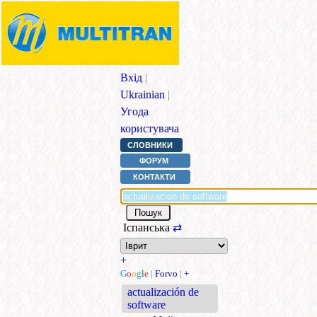
Вхід
|
Ukrainian
|
Угода
користувача
СЛОВНИКИ
ФОРУМ
КОНТАКТИ
Іспанська
⇄
+
G
o
o
g
l
e
|
Forvo
|
+
actualización de
software