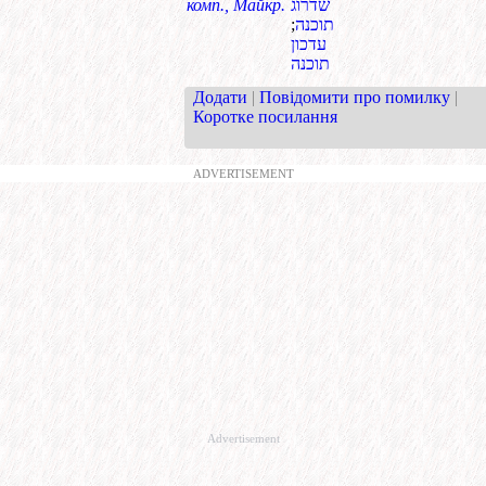
комп., Майкр.
שדרוג
;
תוכנה
עדכון
תוכנה
Додати
|
Повідомити про помилку
|
Коротке посилання
ADVERTISEMENT
Advertisement