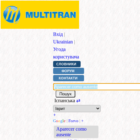
Вхід
|
Ukrainian
|
Угода
користувача
СЛОВНИКИ
ФОРУМ
КОНТАКТИ
Іспанська
⇄
+
G
o
o
g
l
e
|
Forvo
|
+
Aparecer como
ausente