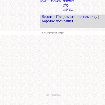
комп., Майкр.
מופיע/ה
כלא
נמצא/ת
Додати
|
Повідомити про помилку
|
Коротке посилання
ADVERTISEMENT
Advertisement