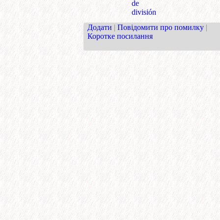
de
división
Додати
|
Повідомити про помилку
|
Коротке посилання