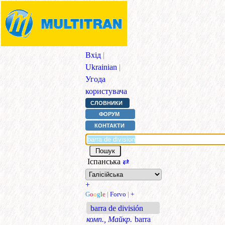
Вхід
|
Ukrainian
|
Угода
користувача
СЛОВНИКИ
ФОРУМ
КОНТАКТИ
Іспанська
⇄
+
G
o
o
g
l
e
|
Forvo
|
+
barra de división
комп., Майкр.
barra