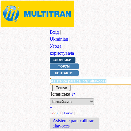
Вхід
|
Ukrainian
|
Угода
користувача
СЛОВНИКИ
ФОРУМ
КОНТАКТИ
Іспанська
⇄
+
G
o
o
g
l
e
|
Forvo
|
+
Asistente para calibrar
altavoces