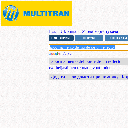
Вхід
|
Ukrainian
|
Угода користувача
СЛОВНИКИ
ФОРУМ
КОНТАКТИ
G
o
o
g
l
e
|
Forvo
|
+
abocinamiento del borde de un reflector
ел.
heijastimen reunan avautuminen
Додати
|
Повідомити про помилку
|
Ко