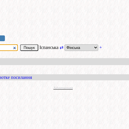
Іспанська
⇄
+
ротке посилання
Advertisement