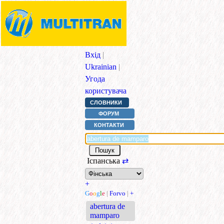
Вхід
|
Ukrainian
|
Угода
користувача
СЛОВНИКИ
ФОРУМ
КОНТАКТИ
Іспанська
⇄
+
G
o
o
g
l
e
|
Forvo
|
+
abertura de
mamparo