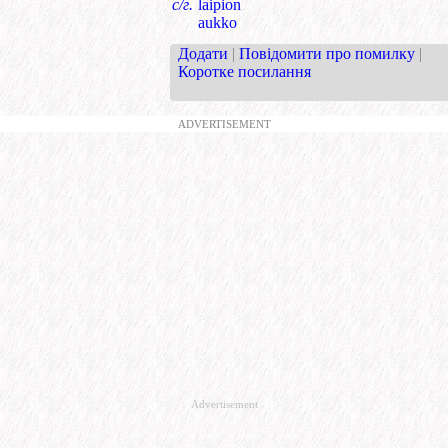
с/г.
laipion
aukko
Додати
|
Повідомити про помилку
|
Коротке посилання
ADVERTISEMENT
Advertisement