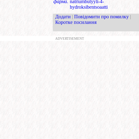
фарма.
natriumbutyyli-4-
hydroksibentsoaatti
Додати
|
Повідомити про помилку
|
Коротке посилання
ADVERTISEMENT