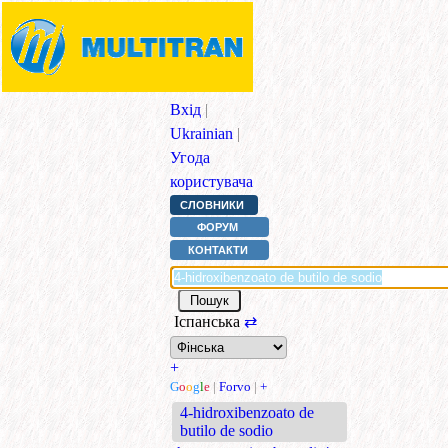
Вхід
|
Ukrainian
|
Угода
користувача
СЛОВНИКИ
ФОРУМ
КОНТАКТИ
Іспанська
⇄
+
G
o
o
g
l
e
|
Forvo
|
+
4-hidroxibenzoato de
butilo de sodio