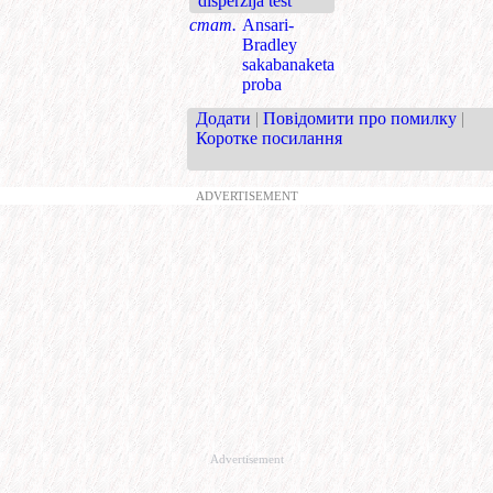
disperzija test
стат.
Ansari-
Bradley
sakabanaketa
proba
Додати
|
Повідомити про помилку
|
Коротке посилання
ADVERTISEMENT
Advertisement