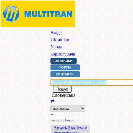
Вхід
|
Ukrainian
|
Угода
користувача
СЛОВНИКИ
ФОРУМ
КОНТАКТИ
Словенська
⇄
+
G
o
o
g
l
e
|
Forvo
|
+
Ansari-Bradleyov