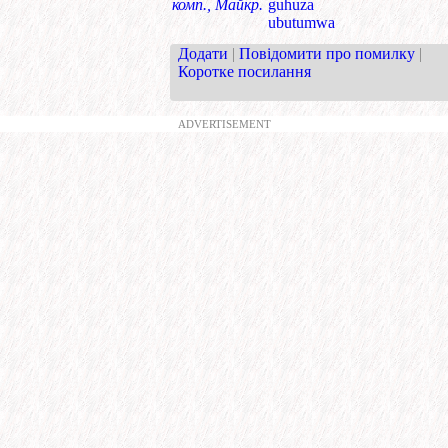
комп., Майкр.
guhuza
ubutumwa
Додати
|
Повідомити про помилку
|
Коротке посилання
ADVERTISEMENT