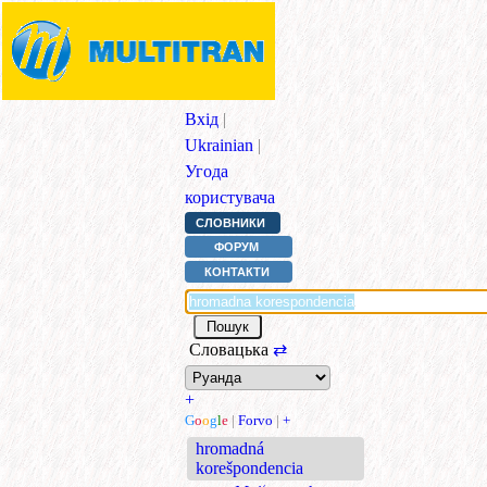
Вхід
|
Ukrainian
|
Угода
користувача
СЛОВНИКИ
ФОРУМ
КОНТАКТИ
Словацька
⇄
+
G
o
o
g
l
e
|
Forvo
|
+
hromadná
korešpondencia