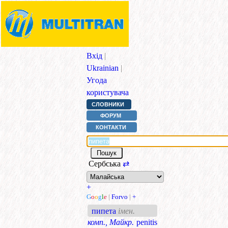
Вхід
|
Ukrainian
|
Угода
користувача
СЛОВНИКИ
ФОРУМ
КОНТАКТИ
Сербська
⇄
+
G
o
o
g
l
e
|
Forvo
|
+
пипета
імен.
комп., Майкр.
penitis