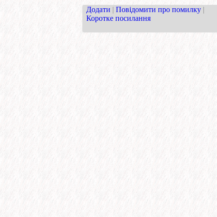
Додати
|
Повідомити про помилку
|
Коротке посилання