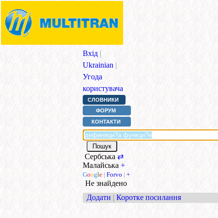
Вхід
|
Ukrainian
|
Угода
користувача
СЛОВНИКИ
ФОРУМ
КОНТАКТИ
Сербська
⇄
Малайська
+
G
o
o
g
l
e
|
Forvo
|
+
Не знайдено
Додати
|
Коротке посилання