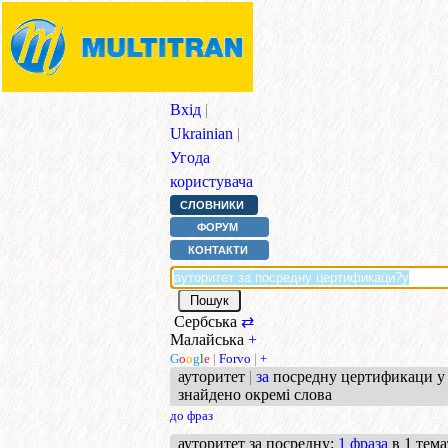
Вхід
|
Ukrainian
|
Угода
користувача
СЛОВНИКИ
ФОРУМ
КОНТАКТИ
Сербська
⇄
Малайська
+
G
o
o
g
l
e
|
Forvo
|
+
ауторитет
|
за
посредну цертификаци у 
знайдено окремі слова
до фраз
ауторитет за посредну
:
1 фраза
в 1 тема