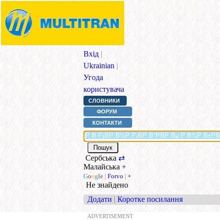
Вхід
|
Ukrainian
|
Угода
користувача
СЛОВНИКИ
ФОРУМ
КОНТАКТИ
Сербська
⇄
Малайська
+
G
o
o
g
l
e
|
Forvo
|
+
Не знайдено
Додати
|
Коротке посилання
ADVERTISEMENT