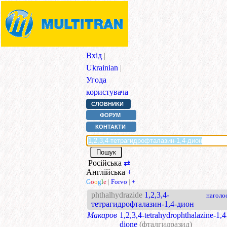
Вхід
|
Ukrainian
|
Угода
користувача
СЛОВНИКИ
ФОРУМ
КОНТАКТИ
Російська
⇄
Англійська
+
G
o
o
g
l
e
|
Forvo
|
+
phthalhydrazide
1,2,3,4-
наголо
тетрагидрофталазин-1,4-дион
Макаров
1,2,3,4-tetrahydrophthalazine-1,4
dione
(фталгидразид)