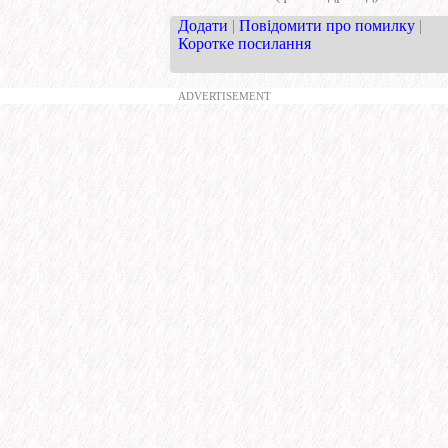
Додати
|
Повідомити про помилку
|
Коротке посилання
ADVERTISEMENT