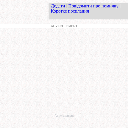
Додати
|
Повідомити про помилку
|
Коротке посилання
ADVERTISEMENT
Advertisement