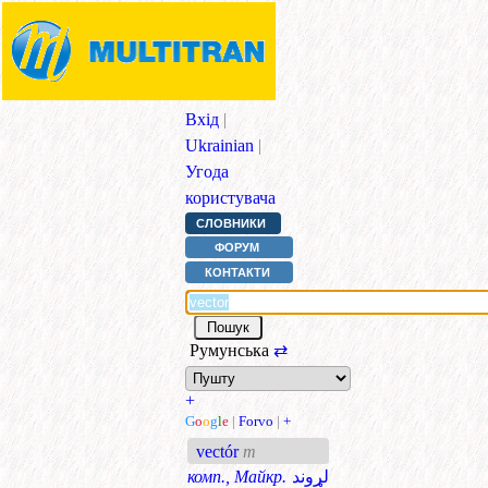
Вхід
|
Ukrainian
|
Угода
користувача
СЛОВНИКИ
ФОРУМ
КОНТАКТИ
Румунська
⇄
+
G
o
o
g
l
e
|
Forvo
|
+
vectór
m
комп., Майкр.
لړوند